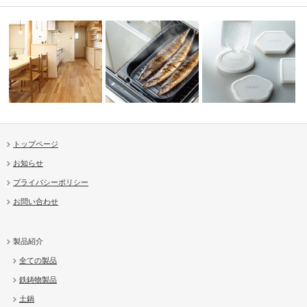
トップページ
お知らせ
リーズ
living / entrance
グリル名人
珪藻土コースター
プライバシーポリシー
お問い合わせ
製品紹介
全ての製品
鉄鋳物製品
土鍋