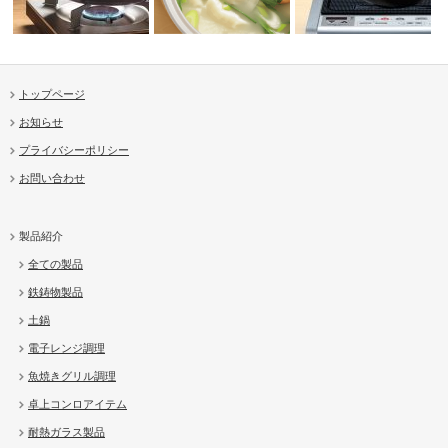
トップページ
お知らせ
ンド
浅型土鍋
吹きこぼれにくい土鍋モダン
IH土鍋
プライバシーポリシー
お問い合わせ
製品紹介
全ての製品
鉄鋳物製品
土鍋
電子レンジ調理
魚焼きグリル調理
卓上コンロアイテム
耐熱ガラス製品