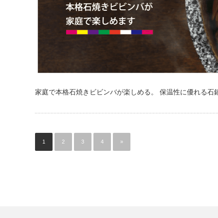
家庭で本格石焼きビビンバが楽しめる。 保温性に優れる石
1
2
3
4
»