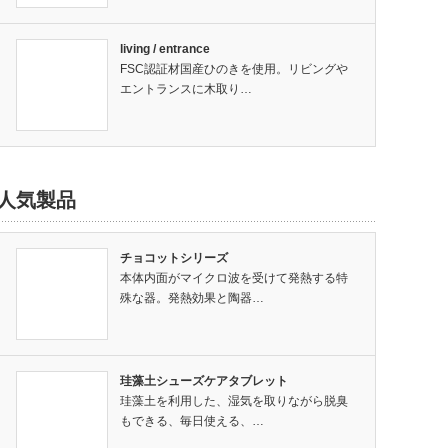
living / entrance
FSC認証材国産ひのきを使用。リビングや
エントランスに木取り…
人気製品
チョコットシリーズ
本体内面がマイクロ波を受けて発熱する特
殊な器。発熱効果と陶器…
珪藻土シューズケアタブレット
珪藻土を利用した、湿気を取りながら脱臭
もできる、毎日使える、…