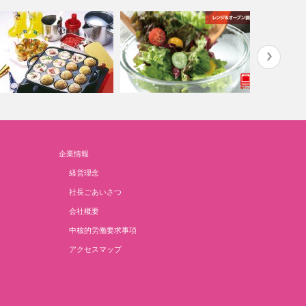
セットコンロで調理 たこ焼
企業情報
Delish Life 耐熱ガラス
kitchen＆ta
経営理念
社長ごあいさつ
会社概要
中核的労働要求事項
アクセスマップ