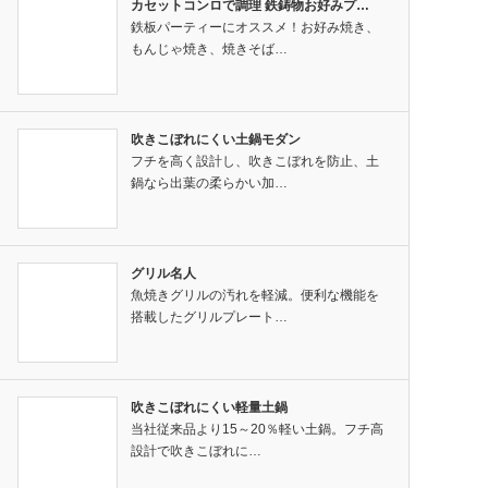
カセットコンロで調理 鉄鋳物お好みプ…
鉄板パーティーにオススメ！お好み焼き、
もんじゃ焼き、焼きそば…
吹きこぼれにくい土鍋モダン
フチを高く設計し、吹きこぼれを防止、土
鍋なら出葉の柔らかい加…
グリル名人
魚焼きグリルの汚れを軽減。便利な機能を
搭載したグリルプレート…
吹きこぼれにくい軽量土鍋
当社従来品より15～20％軽い土鍋。フチ高
設計で吹きこぼれに…