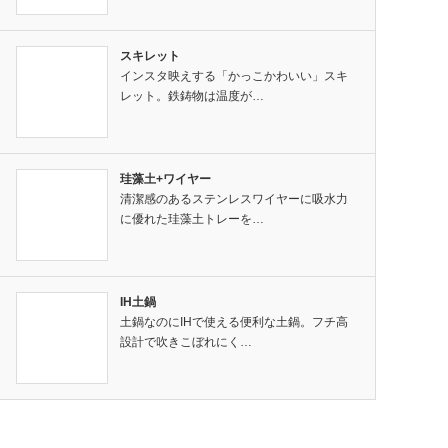
スキレット
インスタ映えする「かっこかわいい」スキ
レット。鉄鋳物は温度が…
珪藻土+ワイヤー
清潔感のあるステンレスワイヤーに吸水力
に優れた珪藻土トレーを…
IH土鍋
土鍋なのにIHで使える便利な土鍋。フチ高
設計で吹きこぼれにく…