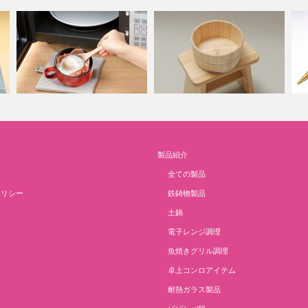
カ
製品紹介
チョコットシリーズ
bath wear
き
全ての製品
ポリシー
鉄鋳物製品
土鍋
電子レンジ調理
魚焼きグリル調理
卓上コンロアイテム
耐熱ガラス製品