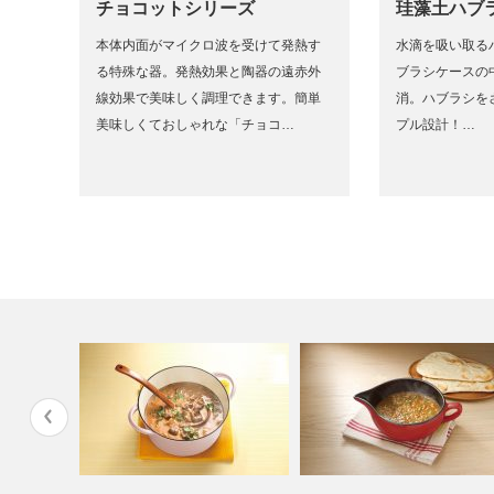
チョコットシリーズ
珪藻土ハブ
本体内面がマイクロ波を受けて発熱す
水滴を吸い取る
る特殊な器。発熱効果と陶器の遠赤外
ブラシケースの
線効果で美味しく調理できます。簡単
消。ハブラシを
美味しくておしゃれな「チョコ…
プル設計！…