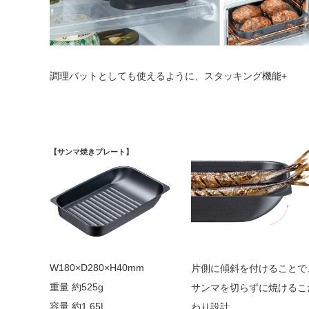
調理バットとしても使えるように、スタッキング機能+
【サンマ焼きプレート】
W180×D280×H40mm
片側に傾斜を付けることで
重量 約525g
サンマを切らずに焼けるこ
容量 約1.65L
わり設計