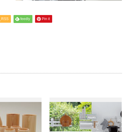
RSS
feedly
Pin it