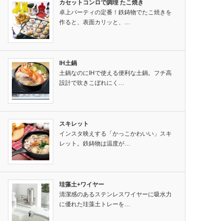
カセットコンロで調理 たこ焼き
卓上パーティの定番！鉄鋳物でたこ焼きを
作ると、表面カリッと、…
IH土鍋
土鍋なのにIHで使える便利な土鍋。フチ高
設計で吹きこぼれにく…
スキレット
インスタ映えする「かっこかわいい」スキ
レット。鉄鋳物は温度が…
珪藻土+ワイヤー
清潔感のあるステンレスワイヤーに吸水力
に優れた珪藻土トレーを…