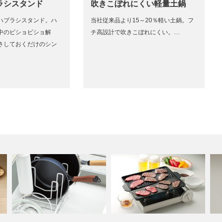
ラシスタンド
吹きこぼれにくい軽量土鍋
ハブラシスタンド。ハ
当社従来品より15～20％軽い土鍋。フ
中のビショビショ解
チ高設計で吹きこぼれにくい。…
さしておくだけのシン