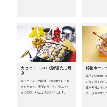
カセットコンロで調理 たこ焼
鋳物ホーロ
き
厚手の鋳物ホー
卓上パーティの定番！鉄鋳物でたこ焼
のない熱まわり
きを作ると、表面カリッと、中ふっく
蓋が素材から出
らの美味しいたこ焼きが作れます。…
め、少量の水分