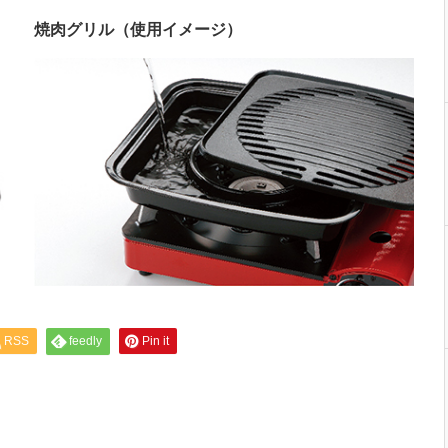
焼肉グリル（使用イメージ）
RSS
feedly
Pin it