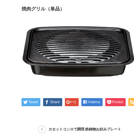
焼肉グリル（単品）
Tweet
Share
+1
Hatena
Pocket
カセットコンロで調理 鉄鋳物お好みプレート