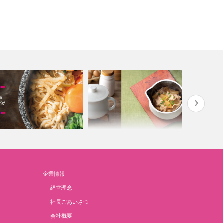
企業情報
elish Life ビビンバ鍋
Gyutto Pot デリッシュライフ/…
ステンレス
経営理念
社長ごあいさつ
会社概要