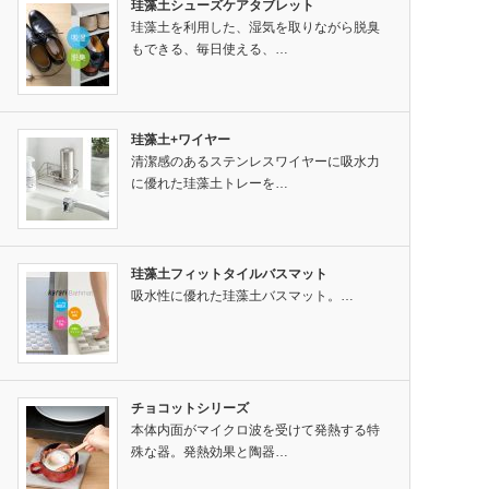
珪藻土シューズケアタブレット
珪藻土を利用した、湿気を取りながら脱臭
もできる、毎日使える、…
珪藻土+ワイヤー
清潔感のあるステンレスワイヤーに吸水力
に優れた珪藻土トレーを…
珪藻土フィットタイルバスマット
吸水性に優れた珪藻土バスマット。…
チョコットシリーズ
本体内面がマイクロ波を受けて発熱する特
殊な器。発熱効果と陶器…