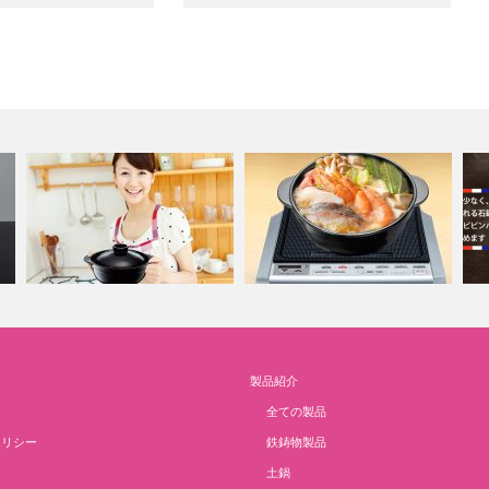
製品紹介
吹きこぼれにくい軽量土鍋
IH土鍋
D
全ての製品
ポリシー
鉄鋳物製品
土鍋