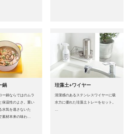
ー鍋
珪藻土+ワイヤー
ロー鍋ならではのムラ
清潔感のあるステンレスワイヤーに吸
と保温性のよさ。重い
水力に優れた珪藻土トレーをセット。
る水気を逃さないた
…
で素材本来の味わ…