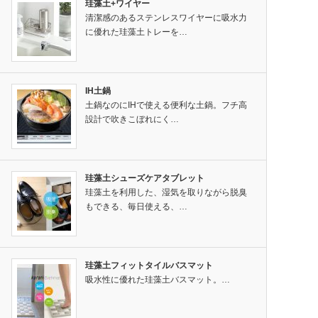
珪藻土+ワイヤー
清潔感のあるステンレスワイヤーに吸水力
に優れた珪藻土トレーを…
IH土鍋
土鍋なのにIHで使える便利な土鍋。フチ高
設計で吹きこぼれにく…
珪藻土シューズケアタブレット
珪藻土を利用した、湿気を取りながら脱臭
もできる、毎日使える、…
珪藻土フィットタイルバスマット
吸水性に優れた珪藻土バスマット。…