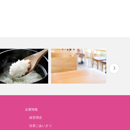
カセットコ
企業情報
飯鍋とおひつ
Restaurant / office
お好みプレ
経営理念
社長ごあいさつ