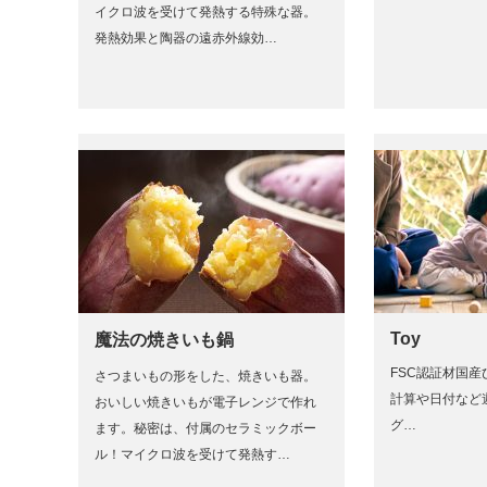
イクロ波を受けて発熱する特殊な器。
発熱効果と陶器の遠赤外線効…
Toy
魔法の焼きいも鍋
FSC認証材国
さつまいもの形をした、焼きいも器。
計算や日付など
おいしい焼きいもが電子レンジで作れ
グ…
ます。秘密は、付属のセラミックボー
ル！マイクロ波を受けて発熱す…