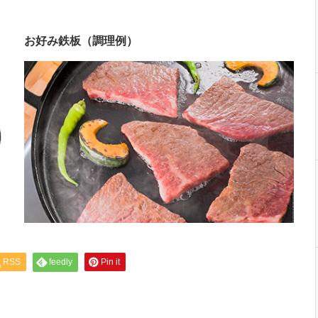
お好み鉄板（調理例）
RSS
feedly
Pin it